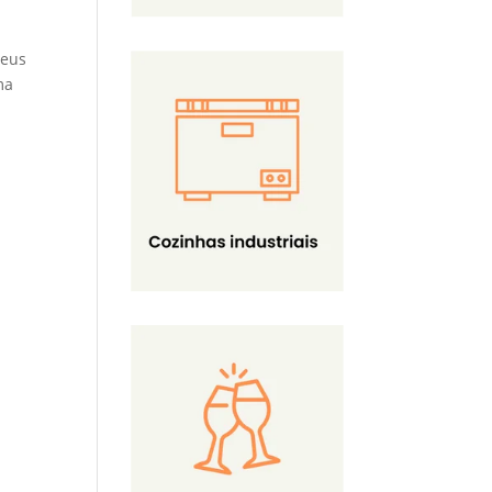
seus
ma
e