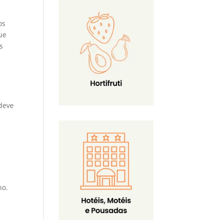
os
ue
s
deve
no.