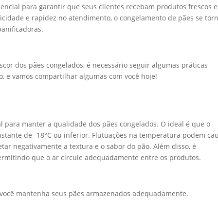
encial para garantir que seus clientes recebam produtos frescos e
icidade e rapidez no atendimento, o congelamento de pães se tor
anificadoras.
escor dos pães congelados, é necessário seguir algumas práticas
, e vamos compartilhar algumas com você hoje!
al para manter a qualidade dos pães congelados. O ideal é que o
nstante de -18°C ou inferior. Flutuações na temperatura podem ca
ar negativamente a textura e o sabor do pão. Além disso, é
permitindo que o ar circule adequadamente entre os produtos.
que você mantenha seus pães armazenados adequadamente.