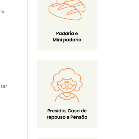
nou
usar