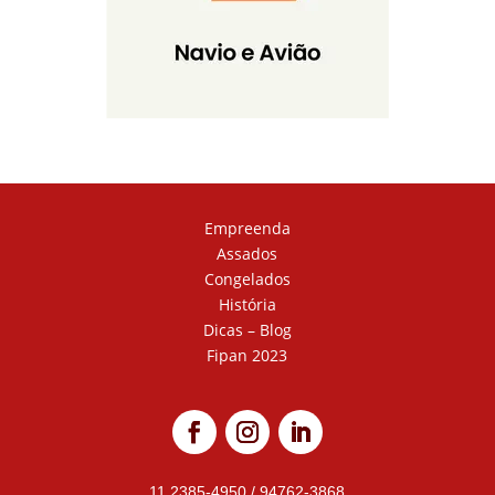
Empreenda
Assados
Congelados
História
Dicas – Blog
Fipan 2023
11 2385-4950
/
94762-3868